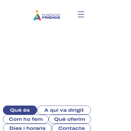
Programa d’orientació
vocacional
i suport en processos de
canvi formatiu o laboral
Què és
A qui va dirigit
Com ho fem
Què oferim
Dies i horaris
Contacte