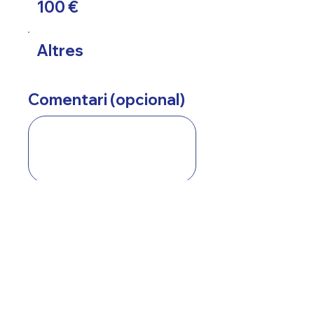
100 €
Altres
Comentari (opcional)
0/100
Donar 10 €
C/Rosselló 330, Barcelona